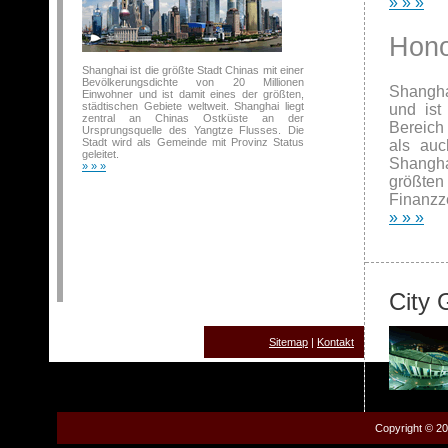
» » »
Hono
Shanghai ist die größte Stadt Chinas mit einer
Bevölkerungsdichte von 20 Millionen
Shangha
Einwohner und ist damit eines der größten,
städtischen Gebiete weltweit. Shanghai liegt
und ist
zentral an Chinas Ostküste an der
Bereich
Ursprungsquelle des Yangtze Flusses. Die
Stadt wird als Gemeinde mit Provinz Status
als auc
geleitet.
Shangha
» » »
größten 
Finanzz
» » »
City 
Sitemap
|
Kontakt
Copyright © 20