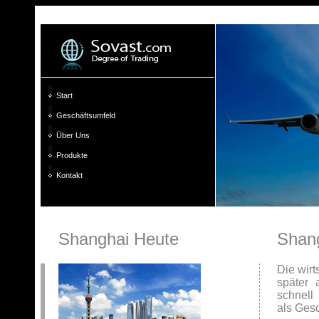
Start
Geschäftsumfeld
Über Uns
Produkte
Kontakt
Shanghai Heute
Shang
Die wirt
später 
schnell
als Ges